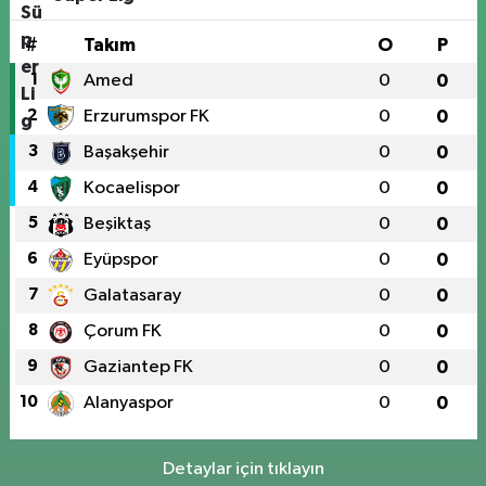
#
Takım
O
P
1
Amed
0
0
2
Erzurumspor FK
0
0
3
Başakşehir
0
0
4
Kocaelispor
0
0
5
Beşiktaş
0
0
6
Eyüpspor
0
0
7
Galatasaray
0
0
8
Çorum FK
0
0
9
Gaziantep FK
0
0
10
Alanyaspor
0
0
Detaylar için tıklayın