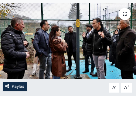
Paylaş
-
+
A
A