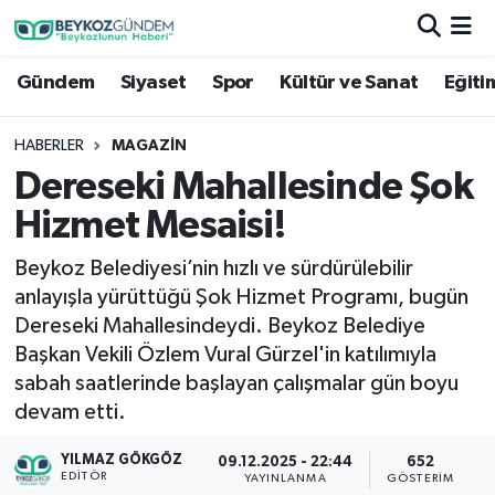
Gündem
Siyaset
Spor
Kültür ve Sanat
Eğiti
Hava Durumu
Trafik Durumu
HABERLER
MAGAZIN
Dereseki Mahallesinde Şok
Süper Lig Puan Durumu ve Fikstür
Hizmet Mesaisi!
Tüm Manşetler
Beykoz Belediyesi’nin hızlı ve sürdürülebilir
anlayışla yürüttüğü Şok Hizmet Programı, bugün
Son Dakika Haberleri
Dereseki Mahallesindeydi. Beykoz Belediye
Başkan Vekili Özlem Vural Gürzel'in katılımıyla
Haber Arşivi
sabah saatlerinde başlayan çalışmalar gün boyu
devam etti.
YILMAZ GÖKGÖZ
09.12.2025 - 22:44
652
EDITÖR
YAYINLANMA
GÖSTERIM