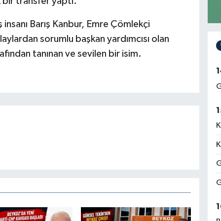
 bir transfer yaptı.
ş insanı Barış Kanbur, Emre Çömlekçi
laylardan sorumlu başkan yardımcısı olan
fından tanınan ve sevilen bir isim.
1
G
1
K
K
G
G
1