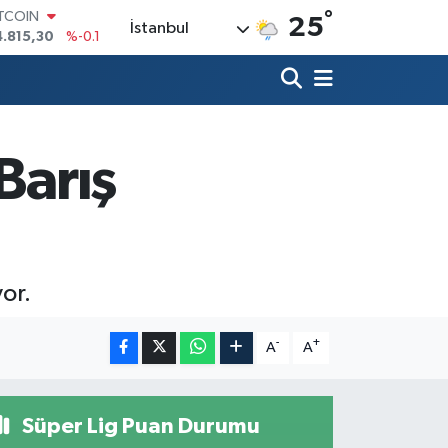
°
ITCOIN
25
İstanbul
4.815,30
%-0.1
OLAR
7,7436
%0.18
URO
5,2510
%0.32
TERLİN
4,4811
%0.38
Barış
RAM ALTIN
660.55
%0
İST100
3.779
%-14
or.
-
+
A
A
Süper Lig Puan Durumu