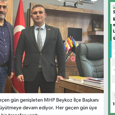
r geçen gün genişleten MHP Beykoz İlçe Başkanı
1
 büyütmeye devam ediyor. Her geçen gün üye