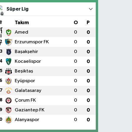
Süper Lig
#
Takım
O
P
1
Amed
0
0
2
Erzurumspor FK
0
0
3
Başakşehir
0
0
4
Kocaelispor
0
0
5
Beşiktaş
0
0
6
Eyüpspor
0
0
7
Galatasaray
0
0
8
Çorum FK
0
0
9
Gaziantep FK
0
0
0
Alanyaspor
0
0