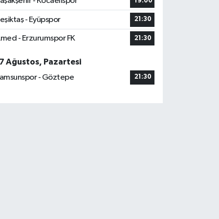
aşakşehir - Kocaelispor
19:00
eşiktaş - Eyüpspor
21:30
med - Erzurumspor FK
21:30
7 Ağustos, Pazartesi
amsunspor - Göztepe
21:30