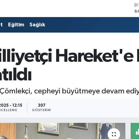
B
6
D
4
at
Eğitim
Sağlık
E
5
S
6
liyetçi Hareket'e 
G
6
B
ıldı
1
 Çömlekçi, cepheyi büyütmeye devam ediy
2025 - 12:15
307
CELLEME
GÖSTERIM