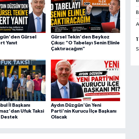
B
B
A
gün'den Gürsel
Gürsel Tekin'den Beykoz
1
rt Yanıt
Çıkışı: "O Tabelayı Senin Elinle
Çaktıracağım"
S
ul İl Başkanı
Aydın Düzgün'ün Yeni
lmaz'dan Ufuk Taksi
Parti'nin Kurucu İlçe Başkanı
 Destek
Olacak