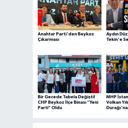
Anahtar Parti'den Beykoz
Aydın Düz
Çıkarması
Tekin'e Se
Bir Gecede Tabela Değişti!
MHP İstanb
CHP Beykoz İlçe Binası "Yeni
Volkan Yı
Parti" Oldu
Durağı'na