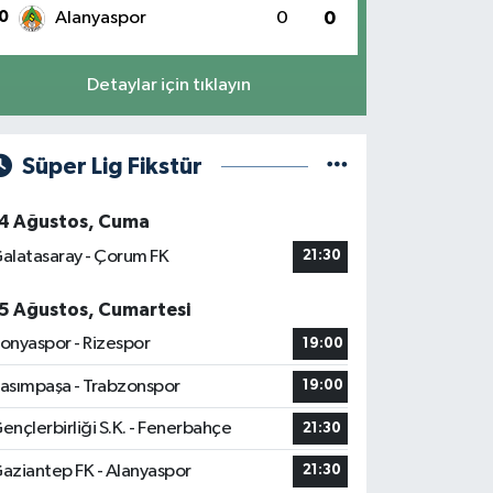
0
Alanyaspor
0
0
Detaylar için tıklayın
Süper Lig Fikstür
4 Ağustos, Cuma
alatasaray - Çorum FK
21:30
5 Ağustos, Cumartesi
onyaspor - Rizespor
19:00
asımpaşa - Trabzonspor
19:00
ençlerbirliği S.K. - Fenerbahçe
21:30
aziantep FK - Alanyaspor
21:30