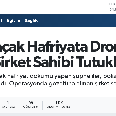
BIT
64.
DO
47,
at
Eğitim
Sağlık
EU
55,
STE
64,
çak Hafriyata Dro
GRA
666
BİS
rket Sahibi Tutuk
13.
çak hafriyat dökümü yapan şüpheliler, polis
ı. Operasyonda gözaltına alınan şirket sa
1
99
1 DK
PAYLAŞIM
GÖSTERIM
OKUNMA SÜRESI