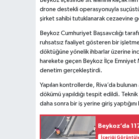
Beykoz ilçesinde sit alanına kaçak hafr
drone destekli operasyonuyla suçüstü
şirket sahibi tutuklanarak cezaevine g
Beykoz Cumhuriyet Başsavcılığı tara
ruhsatsız faaliyet gösteren bir işletmen
döktüğüne yönelik ihbarlar üzerine i
harekete geçen Beykoz İlçe Emniyet M
denetim gerçekleştirdi.
Yapılan kontrollerde, Riva’da bulunan a
dökümü yapıldığı tespit edildi. Teknik v
daha sonra bir iş yerine giriş yaptığını 
Beykoz’da 117 
İçeriği Görüntül