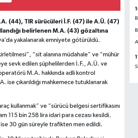
1
B
.A. (44), TIR sürücüleri İ.F. (47) ile A.Ü. (47)
B
llandığı belirlenen M.A. (43) gözaltına
iva’da yakalanarak emniyete götürüldü.
A
irletilmesi”, “sit alanına müdahale” ve “mühür
1
eye sevk edilen şüphelilerden İ.F., A.Ü. ve
S
 operatörü M.A. hakkında adli kontrol
C.A. ise çıkarıldığı mahkemece tutuklanarak
aç kullanmak” ve “sürücü belgesi sertifikasını
115 bin 258 lira idari para cezası kesildi.
ise 30 gün süreyle trafikten men edildi.