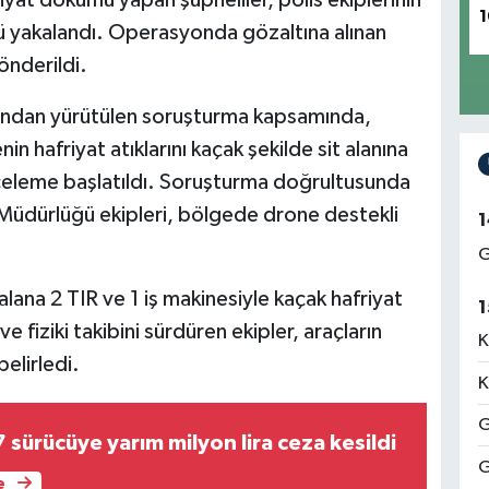
iyat dökümü yapan şüpheliler, polis ekiplerinin
1
 yakalandı. Operasyonda gözaltına alınan
önderildi.
fından yürütülen soruşturma kapsamında,
in hafriyat atıklarını kaçak şekilde sit alanına
nceleme başlatıldı. Soruşturma doğrultusunda
üdürlüğü ekipleri, bölgede drone destekli
1
G
lana 2 TIR ve 1 iş makinesiyle kaçak hafriyat
1
e fiziki takibini sürdüren ekipler, araçların
K
belirledi.
K
G
sürücüye yarım milyon lira ceza kesildi
G
e