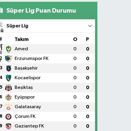
Süper Lig Puan Durumu
Süper Lig
#
Takım
O
P
1
Amed
0
0
2
Erzurumspor FK
0
0
3
Başakşehir
0
0
4
Kocaelispor
0
0
5
Beşiktaş
0
0
6
Eyüpspor
0
0
7
Galatasaray
0
0
8
Çorum FK
0
0
9
Gaziantep FK
0
0