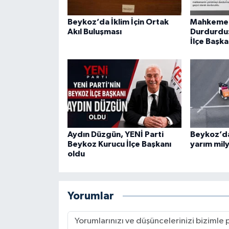
Beykoz’da İklim İçin Ortak
Mahkeme 
Akıl Buluşması
Durdurdu:
İlçe Başk
Aydın Düzgün, YENİ Parti
Beykoz’da
Beykoz Kurucu İlçe Başkanı
yarım mily
oldu
Yorumlar