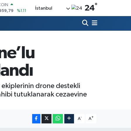
COIN
°
24
İstanbul
959,79
%1.11
LAR
7436
%0.18
RO
2510
%0.32
RLİN
4811
%0.38
ne’lu
M ALTIN
0.55
%0.03
T100
landı
779
%-14
 ekiplerinin drone destekli
hibi tutuklanarak cezaevine
-
+
A
A