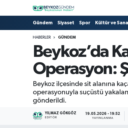
Hava Durumu
Gündem
Siyaset
Spor
Kültür ve San
Trafik Durumu
HABERLER
GÜNDEM
Beykoz’da Ka
Süper Lig Puan Durumu ve Fikstür
Operasyon: Şi
Tüm Manşetler
Son Dakika Haberleri
Beykoz ilçesinde sit alanına ka
operasyonuyla suçüstü yakaland
Haber Arşivi
gönderildi.
YILMAZ GÖKGÖZ
19.05.2026 - 19:52
EDITÖR
YAYINLANMA