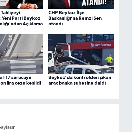
Tahliyeyi
CHP Beykoz İlçe
 Yeni Parti Beykoz
Başkanlığı’na Remzi Şen
anlığı’ndan Açıklama
atandı
 117 sürücüye
Beykoz’da kontrolden çıkan
on lira ceza kesildi
araç banka şubesine daldı