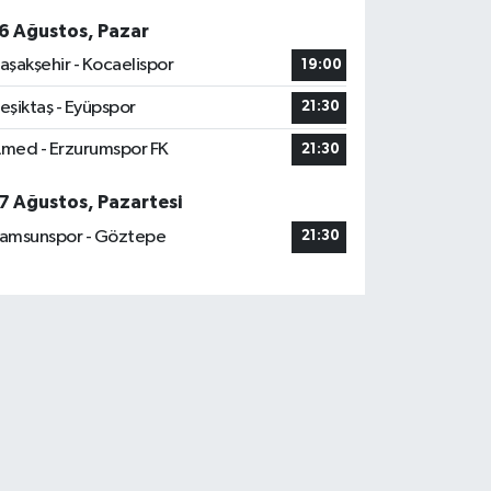
6 Ağustos, Pazar
aşakşehir - Kocaelispor
19:00
eşiktaş - Eyüpspor
21:30
med - Erzurumspor FK
21:30
7 Ağustos, Pazartesi
amsunspor - Göztepe
21:30