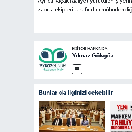
Ayrıca kaçak faaliyet yürütülen iş yeri
zabıta ekipleri tarafından mühürlendiği
EDITÖR HAKKINDA
Yılmaz Gökgöz
Bunlar da ilginizi çekebilir