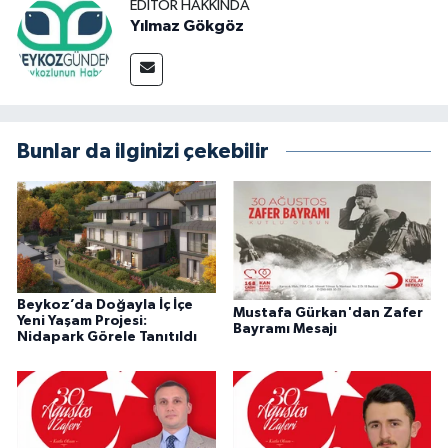
EDITÖR HAKKINDA
Yılmaz Gökgöz
Bunlar da ilginizi çekebilir
Beykoz’da Doğayla İç İçe
Mustafa Gürkan'dan Zafer
Yeni Yaşam Projesi:
Bayramı Mesajı
Nidapark Görele Tanıtıldı