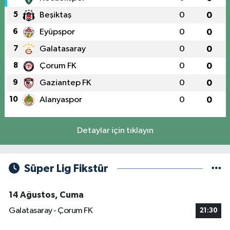
5
Beşiktaş
0
0
6
Eyüpspor
0
0
7
Galatasaray
0
0
8
Çorum FK
0
0
9
Gaziantep FK
0
0
10
Alanyaspor
0
0
Detaylar için tıklayın
Süper Lig Fikstür
14 Ağustos, Cuma
Galatasaray - Çorum FK
21:30