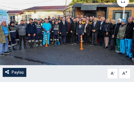
Paylaş
-
+
A
A