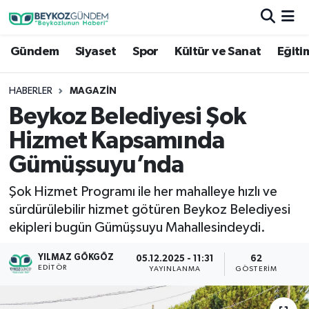
Gündem
Siyaset
Spor
Kültür ve Sanat
Eğiti
Hava Durumu
Trafik Durumu
HABERLER
MAGAZIN
Beykoz Belediyesi Şok
Süper Lig Puan Durumu ve Fikstür
Hizmet Kapsamında
Tüm Manşetler
Gümüşsuyu’nda
Şok Hizmet Programı ile her mahalleye hızlı ve
Son Dakika Haberleri
sürdürülebilir hizmet götüren Beykoz Belediyesi
ekipleri bugün Gümüşsuyu Mahallesindeydi.
Haber Arşivi
YILMAZ GÖKGÖZ
05.12.2025 - 11:31
62
EDITÖR
YAYINLANMA
GÖSTERIM