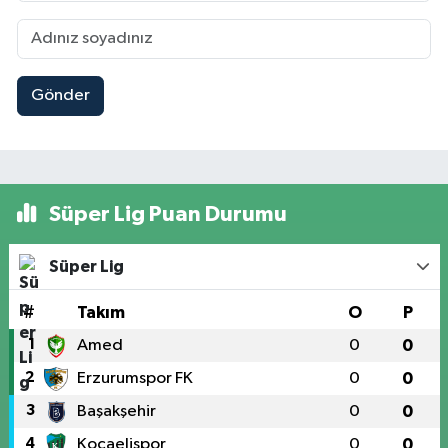
Gönder
Süper Lig Puan Durumu
Süper Lig
#
Takım
O
P
1
Amed
0
0
2
Erzurumspor FK
0
0
3
Başakşehir
0
0
4
Kocaelispor
0
0