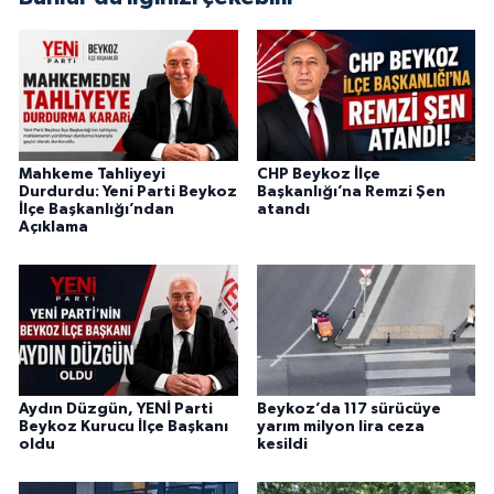
Mahkeme Tahliyeyi
CHP Beykoz İlçe
Durdurdu: Yeni Parti Beykoz
Başkanlığı’na Remzi Şen
İlçe Başkanlığı’ndan
atandı
Açıklama
Aydın Düzgün, YENİ Parti
Beykoz’da 117 sürücüye
Beykoz Kurucu İlçe Başkanı
yarım milyon lira ceza
oldu
kesildi