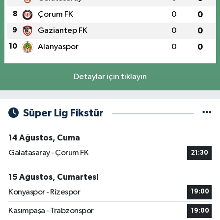
8
Çorum FK
0
0
9
Gaziantep FK
0
0
10
Alanyaspor
0
0
Detaylar için tıklayın
Süper Lig Fikstür
14 Ağustos, Cuma
Galatasaray - Çorum FK
21:30
15 Ağustos, Cumartesi
Konyaspor - Rizespor
19:00
Kasımpaşa - Trabzonspor
19:00