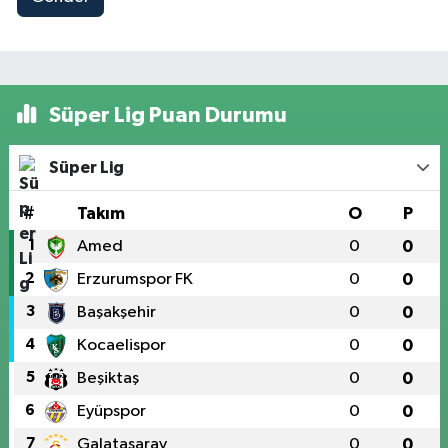
Süper Lig Puan Durumu
Süper Lig
#
Takım
O
P
1
Amed
0
0
2
Erzurumspor FK
0
0
3
Başakşehir
0
0
4
Kocaelispor
0
0
5
Beşiktaş
0
0
6
Eyüpspor
0
0
7
Galatasaray
0
0