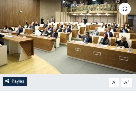
Paylaş
-
+
A
A