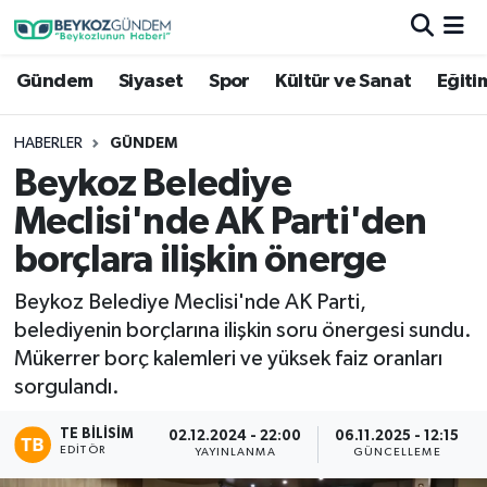
Gündem
Siyaset
Spor
Kültür ve Sanat
Eğiti
Hava Durumu
Trafik Durumu
HABERLER
GÜNDEM
Beykoz Belediye
Süper Lig Puan Durumu ve Fikstür
Meclisi'nde AK Parti'den
Tüm Manşetler
borçlara ilişkin önerge
Beykoz Belediye Meclisi'nde AK Parti,
Son Dakika Haberleri
belediyenin borçlarına ilişkin soru önergesi sundu.
Mükerrer borç kalemleri ve yüksek faiz oranları
Haber Arşivi
sorgulandı.
TE BILISIM
02.12.2024 - 22:00
06.11.2025 - 12:15
EDITÖR
YAYINLANMA
GÜNCELLEME