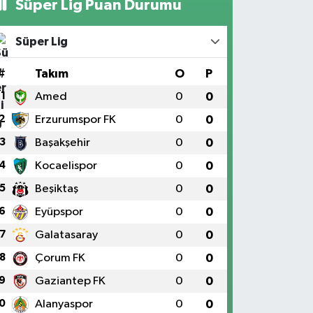
Süper Lig Puan Durumu
Süper Lig
#
Takım
O
P
1
Amed
0
0
2
Erzurumspor FK
0
0
3
Başakşehir
0
0
4
Kocaelispor
0
0
5
Beşiktaş
0
0
6
Eyüpspor
0
0
7
Galatasaray
0
0
8
Çorum FK
0
0
9
Gaziantep FK
0
0
0
Alanyaspor
0
0