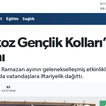
BI
64
DO
47
at
Eğitim
Sağlık
EU
55
STE
64,
oz Gençlik Kolları
GR
64
BİS
ı
13.
 Ramazan ayının gelenekselleşmiş etkinlikle
vatandaşlara iftariyelik dağıttı.
65
GÖSTERIM