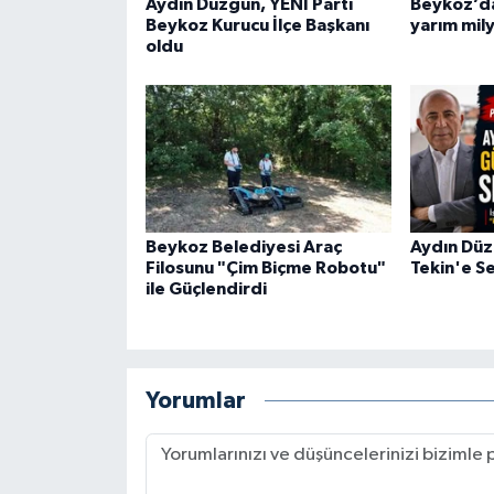
Aydın Düzgün, YENİ Parti
Beykoz’da
Beykoz Kurucu İlçe Başkanı
yarım mily
oldu
Beykoz Belediyesi Araç
Aydın Düz
Filosunu "Çim Biçme Robotu"
Tekin'e Se
ile Güçlendirdi
Yorumlar