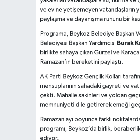
yakalanan vatandaşlara su, hurma ve çeşi
ve evine yetişemeyen vatandaşların yo
paylaşma ve dayanışma ruhunu bir ke
Programa, Beykoz Belediye Başkan Ve
Belediyesi Başkan Yardımcısı
Burak K
birlikte sahaya çıkan Gürzel ve Karaça
Ramazan’ın bereketini paylaştı.
AK Parti Beykoz Gençlik Kolları tarafın
mensuplarının sahadaki gayreti ve vat
çekti. Mahalle sakinleri ve yoldan geç
memnuniyeti dile getirerek emeği geç
Ramazan ayı boyunca farklı noktalar
programı, Beykoz’da birlik, beraberli
ediyor.