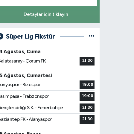
Detaylar için tıklayın
Süper Lig Fikstür
4 Ağustos, Cuma
alatasaray - Çorum FK
21:30
5 Ağustos, Cumartesi
onyaspor - Rizespor
19:00
asımpaşa - Trabzonspor
19:00
ençlerbirliği S.K. - Fenerbahçe
21:30
aziantep FK - Alanyaspor
21:30
6 Ağustos, Pazar