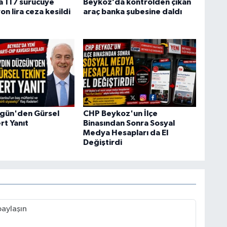
 117 sürücüye
Beykoz’da kontrolden çıkan
on lira ceza kesildi
araç banka şubesine daldı
gün'den Gürsel
CHP Beykoz'un İlçe
rt Yanıt
Binasından Sonra Sosyal
Medya Hesapları da El
Değiştirdi