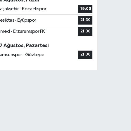
aşakşehir - Kocaelispor
19:00
eşiktaş - Eyüpspor
21:30
med - Erzurumspor FK
21:30
7 Ağustos, Pazartesi
amsunspor - Göztepe
21:30