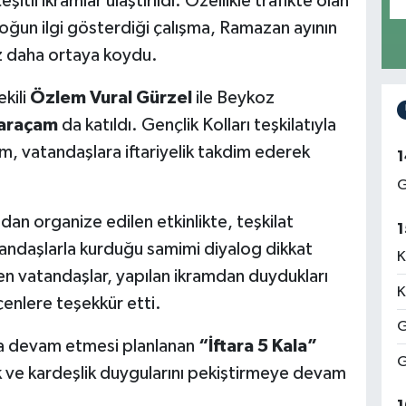
tli ikramlar ulaştırıldı. Özellikle trafikte olan
ğun ilgi gösterdiği çalışma, Ramazan ayının
z daha ortaya koydu.
kili
Özlem Vural Gürzel
ile Beykoz
araçam
da katıldı. Gençlik Kolları teşkilatıyla
m, vatandaşlara iftariyelik takdim ederek
1
G
dan organize edilen etkinlikte, teşkilat
1
andaşlarla kurduğu samimi diyalog dikkat
K
en vatandaşlar, yapılan ikramdan duydukları
K
enlere teşekkür etti.
G
da devam etmesi planlanan
“İftara 5 Kala”
G
k ve kardeşlik duygularını pekiştirmeye devam
1