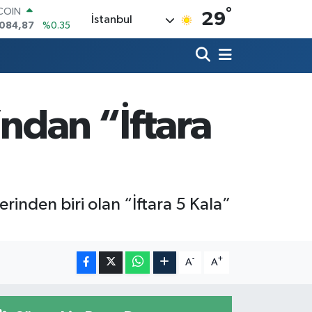
°
TCOIN
29
İstanbul
.084,87
%0.35
LAR
,5760
%0.1
RO
,0126
%0.29
RLİN
1794
%0.29
’ndan “İftara
AM ALTIN
22.94
%3.06
T100
647
%-30
rinden biri olan “İftara 5 Kala”
-
+
A
A