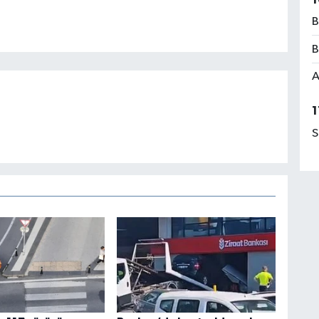
B
B
A
1
S