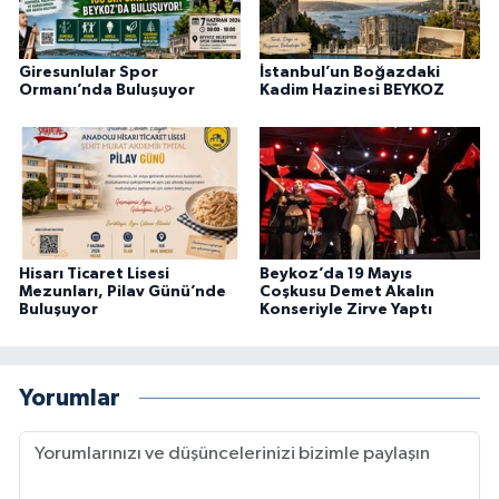
Giresunlular Spor
İstanbul’un Boğazdaki
Ormanı’nda Buluşuyor
Kadim Hazinesi BEYKOZ
Hisarı Ticaret Lisesi
Beykoz’da 19 Mayıs
Mezunları, Pilav Günü’nde
Coşkusu Demet Akalın
Buluşuyor
Konseriyle Zirve Yaptı
Yorumlar