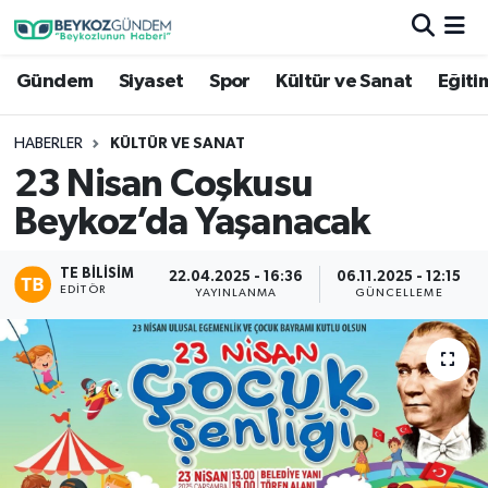
Gündem
Siyaset
Spor
Kültür ve Sanat
Eğiti
Hava Durumu
Trafik Durumu
HABERLER
KÜLTÜR VE SANAT
23 Nisan Coşkusu
Süper Lig Puan Durumu ve Fikstür
Beykoz’da Yaşanacak
Tüm Manşetler
TE BILISIM
22.04.2025 - 16:36
06.11.2025 - 12:15
EDITÖR
YAYINLANMA
GÜNCELLEME
Son Dakika Haberleri
Haber Arşivi