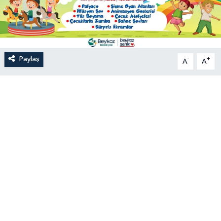
Paylaş
-
+
A
A