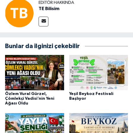
EDITÖR HAKKINDA
TE Bilisim
Bunlar da ilginizi çekebilir
Özlem Vural Gürzel,
Yeşil Beykoz Festivali
Çömlekçi Vadisi’nin Yeni
Başlıyor
Ağası Oldu