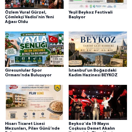
Özlem Vural Gürzel,
Yeşil Beykoz Festivali
Çömlekçi Vadisi’nin Yeni
Başlıyor
Ağası Oldu
Giresunlular Spor
İstanbul’un Boğazdaki
Ormanı’nda Buluşuyor
Kadim Hazinesi BEYKOZ
Hisarı Ticaret Lisesi
Beykoz’da 19 Mayıs
Mezunları, Pilav Günü’nde
Coşkusu Demet Akalın