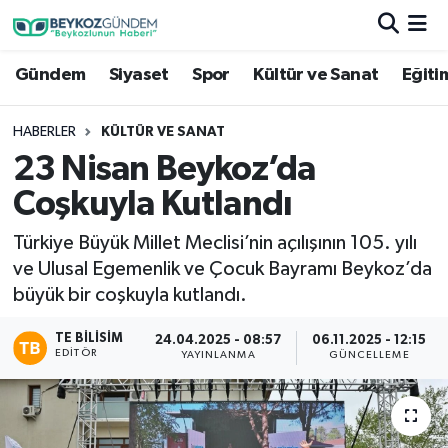
Gündem
Siyaset
Spor
Kültür ve Sanat
Eğiti
Hava Durumu
Trafik Durumu
HABERLER
KÜLTÜR VE SANAT
23 Nisan Beykoz’da
Süper Lig Puan Durumu ve Fikstür
Coşkuyla Kutlandı
Tüm Manşetler
Türkiye Büyük Millet Meclisi’nin açılışının 105. yılı
ve Ulusal Egemenlik ve Çocuk Bayramı Beykoz’da
Son Dakika Haberleri
büyük bir coşkuyla kutlandı.
Haber Arşivi
TE BILISIM
24.04.2025 - 08:57
06.11.2025 - 12:15
EDITÖR
YAYINLANMA
GÜNCELLEME