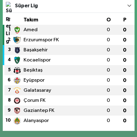
Süper Lig
#
Takım
O
P
1
Amed
0
0
2
Erzurumspor FK
0
0
3
Başakşehir
0
0
4
Kocaelispor
0
0
5
Beşiktaş
0
0
6
Eyüpspor
0
0
7
Galatasaray
0
0
8
Çorum FK
0
0
9
Gaziantep FK
0
0
10
Alanyaspor
0
0