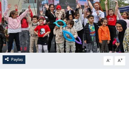
Paylaş
-
+
A
A